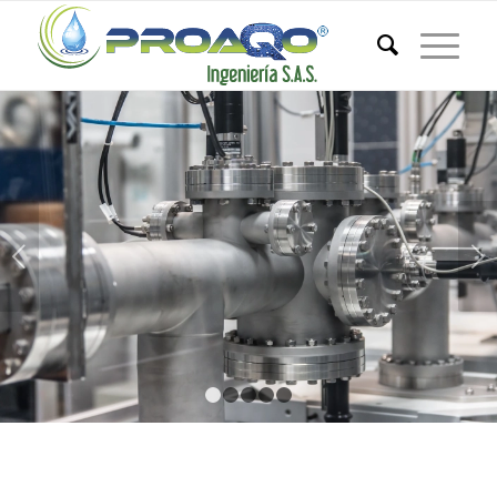
Posterior
1
2
3
4
5